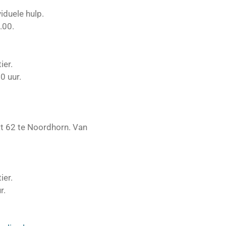
duele hulp.
.00.
ier.
0 uur.
aat 62 te Noordhorn. Van
ier.
r.