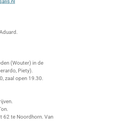
alis.nl
 Aduard.
eden (Wouter) in de
erardo, Piety).
, zaal open 19.30.
ijven.
Ton.
aat 62 te Noordhorn. Van