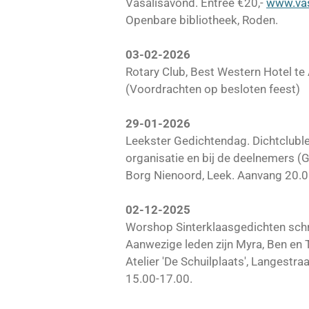
Vasalisavond. Entree €20,-
www.vas
Openbare bibliotheek, Roden.
03-02-2026
Rotary Club, Best Western Hotel te
(Voordrachten op besloten feest)
29-01-2026
Leekster Gedichtendag. Dichtclubl
organisatie en bij de deelnemers (G
Borg Nienoord, Leek. Aanvang 20.00
02-12-2025
Worshop Sinterklaasgedichten schr
Aanwezige leden zijn Myra, Ben en 
Atelier 'De Schuilplaats', Langestr
15.00-17.00.