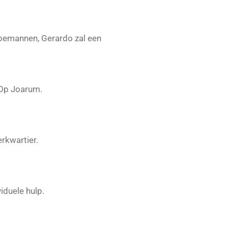
 bemannen, Gerardo zal een
 Op Joarum.
rkwartier.
duele hulp.