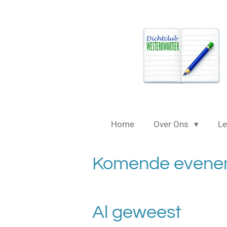
Ga
direct
naar
de
hoofdinhoud
Home
Over Ons
L
Komende evene
Al geweest