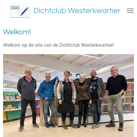
Ga
Dichtclub Westerkwartier
direct
naar
de
Welkom!
hoofdinhoud
Welkom op de site van de Dichtclub Westerkwartier!