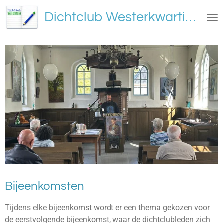
Ga
Dichtclub Westerkwartier
direct
naar
de
hoofdinhoud
Bijeenkomsten
Tijdens elke bijeenkomst wordt er een thema gekozen voor
de eerstvolgende bijeenkomst, waar de dichtclubleden zich